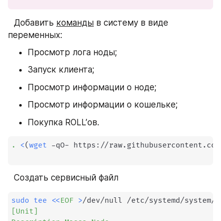
⠀Добавить 
команды
 в систему в виде 
переменных:
Просмотр лога ноды;
Запуск клиента;
Просмотр информации о ноде;
Просмотр информации о кошельке;
Покупка ROLL’ов.
.
<
(
wget
 -qO- https://raw.githubusercontent.com
⠀Создать сервисный файл
sudo
tee
<<
EOF
>
/dev/null /etc/systemd/system/m
[Unit]
