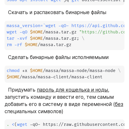
⠀Скачать и распаковать бинарные файлы
massa_version
=
`
wget
 -qO- https://api.github.com
wget
-qO
$HOME
/massa.tar.gz 
"https://github.com
tar
-xvf
$HOME
/massa.tar.gz
;
\
rm
-rf
$HOME
/massa.tar.gz
⠀Сделать бинарные файлы исполняемыми
chmod
 +x 
$HOME
/massa/massa-node/massa-node 
\
$HOME
/massa/massa-client/massa-client
⠀Придумать 
пароль для кошелька и ноды
, 
запустить команду и ввести его, тем самым 
добавить его в систему в виде переменной (
без
специальных символов)
.
<
(
wget
 -qO- https://raw.githubusercontent.com