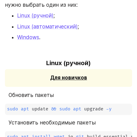
нужно выбрать один из них:
Linux (ручной)
;
Linux (автоматический)
;
Windows
.
Linux (ручной)
Для новичков
⠀Обновить пакеты
sudo
apt
 update 
&&
sudo
apt
 upgrade 
-y
⠀Установить необходимые пакеты
sudo
apt
install
wget
 jq 
git
 build-essential pk