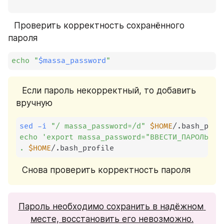
⠀Проверить корректность сохранённого 
пароля
echo
"
$massa_password
"
⠀Если пароль некорректный, то добавить 
вручную
sed
-i
"/ massa_password=/d"
$HOME
echo
'export massa_password="ВВЕСТИ_ПАРОЛЬ"'
.
$HOME
/.bash_profile
⠀Снова проверить корректность пароля
Пароль необходимо сохранить в надёжном 
месте, восстановить его невозможно.