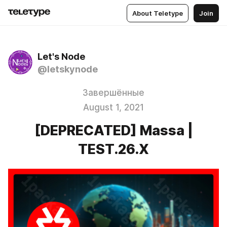
About Teletype
Join
Let's Node
@letskynode
Завершённые
August 1, 2021
[DEPRECATED] Massa |
TEST.26.X