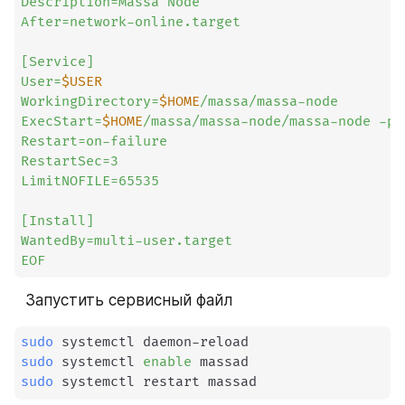
Description=Massa Node

After=network-online.target

[Service]

User=
$USER
WorkingDirectory=
$HOME
/massa/massa-node

ExecStart=
$HOME
/massa/massa-node/massa-node -p 
Restart=on-failure

RestartSec=3

LimitNOFILE=65535

[Install]

WantedBy=multi-user.target

EOF
⠀Запустить сервисный файл
sudo
sudo
 systemctl 
enable
sudo
 systemctl restart massad