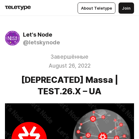
About Teletype
Join
Let's Node
@letskynode
Завершённые
August 26, 2022
[DEPRECATED] Massa |
TEST.26.X – UA