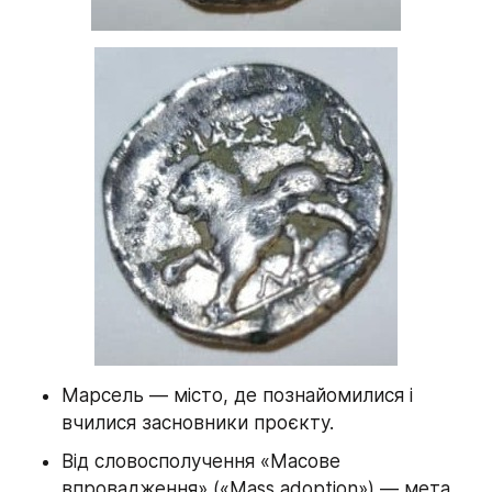
Марсель — місто, де познайомилися і 
вчилися засновники проєкту.
Від словосполучення «Масове 
впровадження» («Mass adoption») — мета 