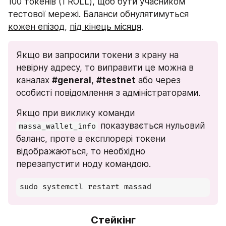
100 токенів (1 ROLL), щоб бути учасником 
тестової мережі. Баланси обнулятимуться 
кожен епізод
, 
під кінець місяця
.
Якщо ви запросили токени з крану на 
невірну адресу, то виправити це можна в 
каналах 
#general
, 
#testnet
 або через 
особисті повідомлення з адміністраторами.
Якщо при виклику команди 
 показувається нульовий 
massa_wallet_info
баланс, проте в експлорері токени 
відображаються, то необхідно 
перезапустити ноду командою.
sudo systemctl restart massad
Стейкінг