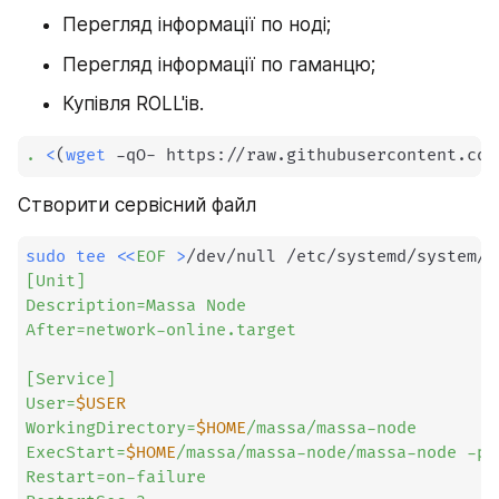
Перегляд інформації по ноді;
Перегляд інформації по гаманцю;
Купівля ROLL'ів.
.
<
(
wget
 -qO- https://raw.githubusercontent.com
Створити сервісний файл
sudo
tee
<<
EOF
>
/dev/null /etc/systemd/system/m
[Unit]

Description=Massa Node

After=network-online.target

[Service]

User=
$USER
WorkingDirectory=
$HOME
/massa/massa-node

ExecStart=
$HOME
/massa/massa-node/massa-node -p 
Restart=on-failure
