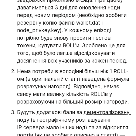
даватиметься 3 дні для оновлення ноди 
перед новим періодом (необхідно зробити 
резервну копію
 файлів wallet.dat і 
node_privkey.key). У кожному епізоді 
потрібно буде знову просити тестові 
токени, купувати ROLL'и. Зроблено це для 
того, щоб було легше відслідковувати 
досягнення всіх учасників за кожен період.
Нема потреби в володінні більш ніж 1 ROLL-
ом (в оригінальній статті наведена формула 
розрахунку нагород). Відповідно, немає 
сенсу мати велику кількість ROLL'ів у 
розраховуючи на більший розмір нагороди.
Будуть додаткові бали за 
децентралізовану 
ноду
 (в географічному розташуванні 
IP сервера мало інших нод) та за відкриття 
портів (як це зробити описано в статті) — 