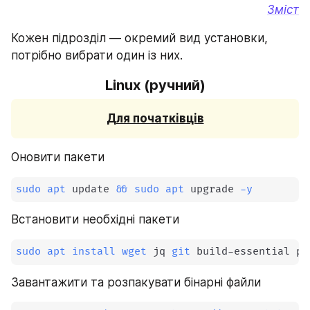
Зміст
Кожен підрозділ — окремий вид установки, 
потрібно вибрати один із них.
Linux (ручний)
Для початківців
Оновити пакети
sudo
apt
 update 
&&
sudo
apt
 upgrade 
-y
Встановити необхідні пакети
sudo
apt
install
wget
 jq 
git
 build-essential pk
Завантажити та розпакувати бінарні файли