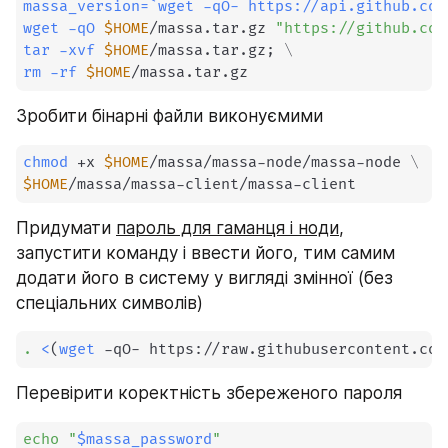
massa_version
=
`
wget
 -qO- https://api.github.com
wget
-qO
$HOME
/massa.tar.gz 
"https://github.com
tar
-xvf
$HOME
/massa.tar.gz
;
\
rm
-rf
$HOME
/massa.tar.gz
Зробити бінарні файли виконуємими
chmod
 +x 
$HOME
/massa/massa-node/massa-node 
\
$HOME
/massa/massa-client/massa-client
Придумати 
пароль для гаманця і ноди
, 
запустити команду і ввести його, тим самим 
додати його в систему у вигляді змінної (без 
спеціальних символів)
.
<
(
wget
 -qO- https://raw.githubusercontent.com
Перевірити коректність збереженого пароля
echo
"
$massa_password
"