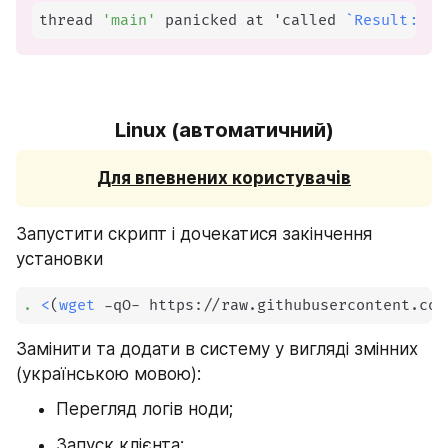
thread 
'main'
 panicked at 'called 
`
Result::un
Linux (автоматичний)
Для впевнених користувачів
Запустити скрипт і дочекатися закінчення 
установки
.
<
(
wget
 -qO- https://raw.githubusercontent.com
Замінити та додати в систему у вигляді змінних 
(українською мовою):
Перегляд логів ноди;
Запуск клієнта;