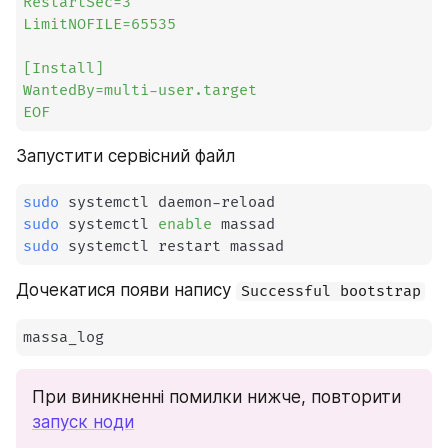
RestartSec=3

LimitNOFILE=65535

[Install]

WantedBy=multi-user.target

EOF
Запустити сервісний файл
sudo
sudo
 systemctl 
enable
sudo
 systemctl restart massad
Дочекатися появи напису 
Successful bootstrap
massa_log
При виникненні помилки нижче, повторити 
запуск ноди