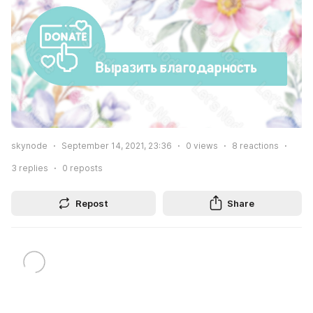
skynode
September 14, 2021, 23:36
0
views
8
reactions
3
replies
0
reposts
Repost
Share